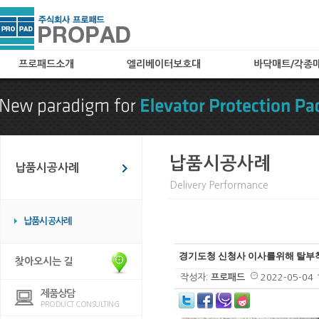
프로패드소개
엘리베이터보호대
바닥매트/각종
인사말
A타입(아코디언타입)
로고매트
특허 및 자격
B타입(메쉬타입)
로비매트
찾아오시는 길
C타입
보호용매트
카페트(엘레가드) 타입
현관매트
납품시공사례
납품시공사례
칼라보드(아트보드) 타입
Delivery Performance
화물 및 공사용 타입
임대용
납품시공사례
엘리베이터 바닥매트
엘리베이터 관련용품
경기도청 신청사 이사를위해 탈
찾아오시는 길
작성자:
프로패드
2022-05-04 
제품상담
PRODUCT CONSULTING