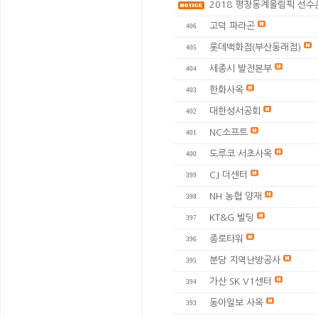
2018 평창동계올림픽 선
고덕 파라곤
406
롯데백화점(부산동래점)
405
세종시 발전본부
404
한화사옥
403
대한성서공회
402
NC소프트
401
도루코 서초사옥
400
CJ 더센터
399
NH 농협 양재
398
KT&G 빌딩
397
종로타워
396
분당 지역난방공사
395
가산 SK V1센터
394
동아일보 사옥
393