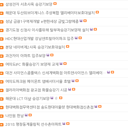
삼성전자 서초사옥 승강기보양
해운대 두산위브더제니스 주상복합 엘리베이터보호대설치
성남 금광1구역재개발 e편한세상 금빛그랑메종
경기도청 신청사 이사를위해 탈부착승강기보양재 설치
HDC현대산업개발 강남센트럴아이파크 입주
분당 네이버제2사옥 승강기보호대설치
과천자이 아파트 입주보양
여의도IFC 화물승강기 보양재 교체
대전 사이언스콤플렉스 신세계백화점 아트앤사이언스 엘리베이…
여의도파크원 페이몬트 앰배서더서울 호텔
겔러리아백화점 광교점 화물승강기 시공
해운대 LCT 더샾 승강기보양
현대백화점무역센터점 송도현대아울렛 현대백화점신촌점
나인원 한남
2018 평창동계올림픽 선수촌아파트