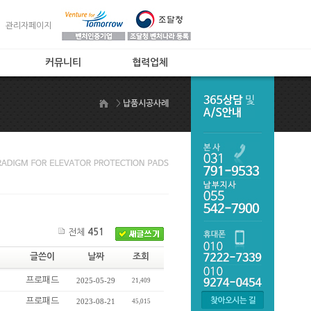
관리자페이지
커뮤니티
협력업체
공지사항
협력업체
>
납품시공사례
제품상담
자주하는 질문
온라인주문
제품갤러리
후발업체비교
전체
451
글쓴이
날짜
조회
프로패드
2025-05-29
21,409
프로패드
2023-08-21
45,015