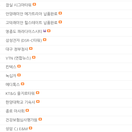
잠실 시그마타워
6
안양래미안 메가트리아 납품완료
5
고덕래미안 힐스테이트 납품완료
4
영종도 파라다이스시티
3
삼성전자 (DSR-C타워)
2
대구 정부청사
1
YTN (연합뉴스)
0
킨텍스
9
녹십자
8
메디톡스
7
KT&G 을지로타워
6
한양대학교 기숙사
5
종로 마사회
4
건강보험심사평가원
3
상암 CJ E&M
2