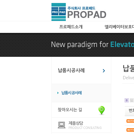
프로패드소개
엘리베이터보호
인사말
A타입(아코디언타입
특허 및 자격
B타입(메쉬타입)
찾아오시는 길
C타입
카페트(엘레가드) 
납
납품시공사례
칼라보드(아트보드)
Deliv
화물 및 공사용 타
임대용
납품시공사례
엘리베이터 바닥매
엘리베이터 관련용
찾아오시는 길
번
제품상담
PRODUCT CONSULTING