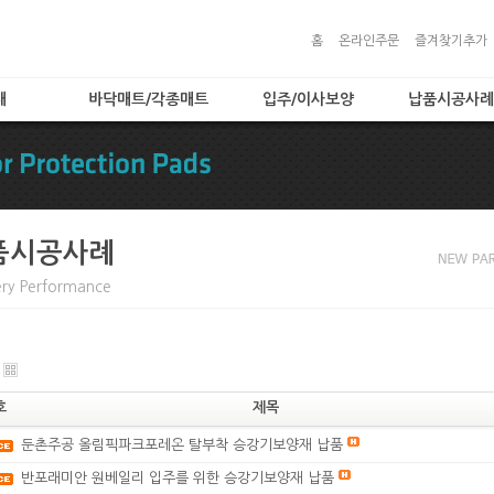
홈
온라인주문
즐겨찾기추가
대
바닥매트/각종매트
입주/이사보양
납품시공사례
)
로고매트
입주/이사보양
납품시공사례
로비매트
보양자재
보호용매트
타입
현관매트
품시공사례
 타입
ery Performance
입
트
품
호
제목
둔촌주공 올림픽파크포레온 탈부착 승강기보양재 납품
반포래미안 원베일리 입주를 위한 승강기보양재 납품