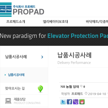
프로패드소개
엘리베이터보호대
바닥매트/각종
인사말
A타입(아코디언타입)
로고매트
특허 및 자격
B타입(메쉬타입)
로비매트
찾아오시는 길
C타입
보호용매트
카페트(엘레가드) 타입
현관매트
납품시공사례
납품시공사례
칼라보드(아트보드) 타입
Delivery Performance
화물 및 공사용 타입
임대용
납품시공사례
엘리베이터 바닥매트
엘리베이터 관련용품
NH 농협 양재
0
찾아오시는 길
작성자:
프로패드
2019-04-10 
제품상담
PRODUCT CONSULTING