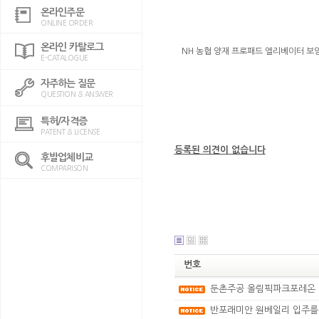
온라인주문
ONLINE ORDER
온라인 카탈로그
NH 농협 양재 프로패드 엘리베이터 보
E-CATALOGUE
자주하는 질문
QUESTION & ANSWER
특허/자격증
PATENT & LICENSE
등록된 의견이 없습니다
후발업체비교
COMPARISON
번호
둔촌주공 올림픽파크포레온 
반포래미안 원베일리 입주를