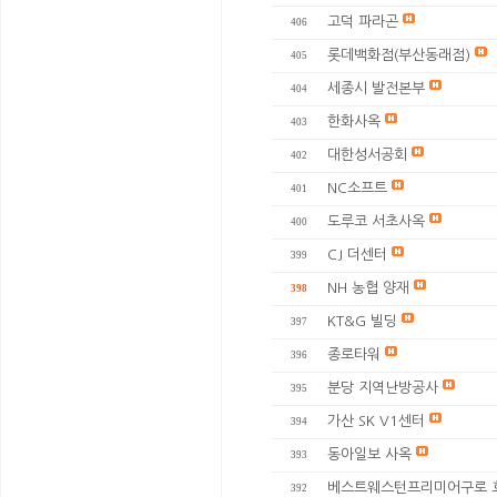
고덕 파라곤
406
롯데백화점(부산동래점)
405
세종시 발전본부
404
한화사옥
403
대한성서공회
402
NC소프트
401
도루코 서초사옥
400
CJ 더센터
399
NH 농협 양재
398
KT&G 빌딩
397
종로타워
396
분당 지역난방공사
395
가산 SK V1센터
394
동아일보 사옥
393
베스트웨스턴프리미어구로 
392