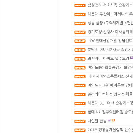
삼성전자 서초사옥 승강기보
해운대 두산위브더제니스 
성남 금광1구역재개발 e편
경기도청 신청사 이사를위해
HDC현대산업개발 강남센트
분당 네이버제2사옥 승강기
과천자이 아파트 입주보양
여의도IFC 화물승강기 보양
대전 사이언스콤플렉스 신
여의도파크원 페이몬트 앰배
겔러리아백화점 광교점 화물
해운대 LCT 더샾 승강기보
현대백화점무역센터점 송도
나인원 한남
2018 평창동계올림픽 선